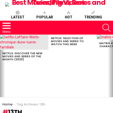
LATEST
POPULAR
HOT
TRENDING
S
Menu
NETFLIX: SELECTION OF
LATEST
MOVIES AND SERIES TO
STORIES
MATRIX 4
WATCH THIS WEEK
CHARACT
NETFLIX: DISCOVER THE NEW
MOVIES AND SERIES OF THE
MONTH (2020)
You are here:
Home
Tag Archives: 13th
13TH